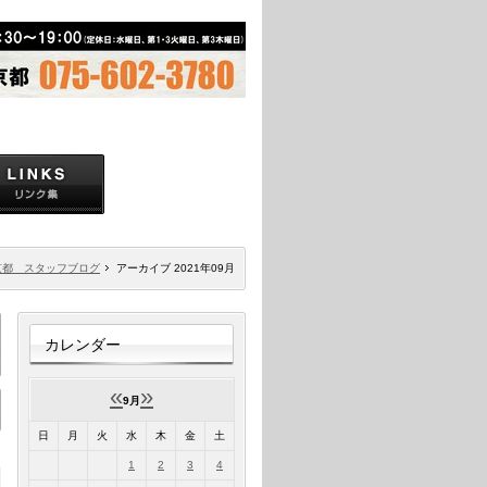
京都 スタッフブログ
アーカイブ 2021年09月
カレンダー
«
»
9月
日
月
火
水
木
金
土
1
2
3
4