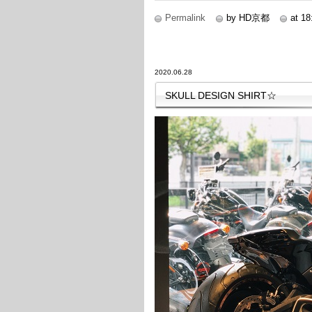
Permalink
by HD京都
at 18
2020.06.28
SKULL DESIGN SHIRT☆