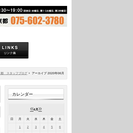
京都 スタッフブログ
アーカイブ 2020年06月
カレンダー
«
»
6月
日
月
火
水
木
金
土
1
2
3
4
5
6