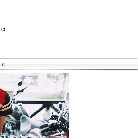
:50
T☆