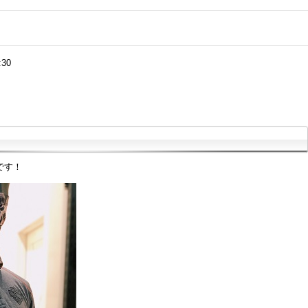
:30
です！