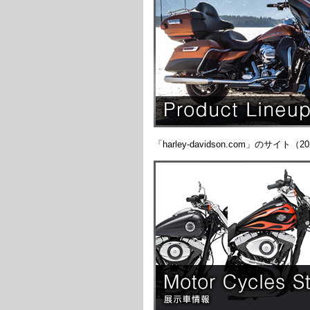
「harley-davidson.com」の