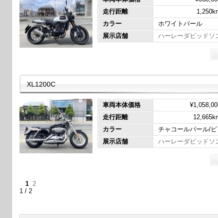
走行距離
1,250k
カラー
ホワイトパール
展示店舗
ハーレーダビッドソ
XL1200C
車両本体価格
¥1,058,00
走行距離
12,665k
カラー
チャコールパール/
展示店舗
ハーレーダビッドソ
1
2
1 / 2