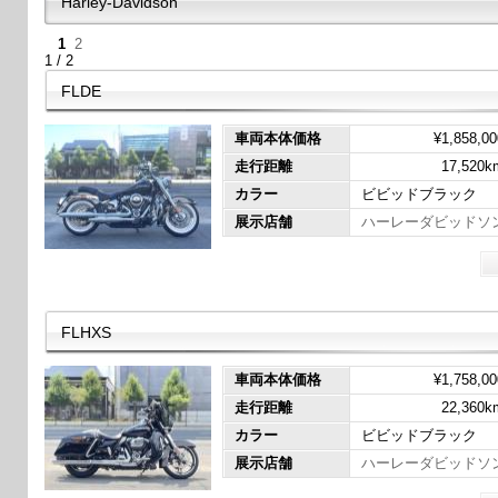
Harley-Davidson
1
2
1 / 2
FLDE
車両本体価格
¥1,858,00
走行距離
17,520k
カラー
ビビッドブラック
展示店舗
ハーレーダビッドソ
FLHXS
車両本体価格
¥1,758,00
走行距離
22,360k
カラー
ビビッドブラック
展示店舗
ハーレーダビッドソ