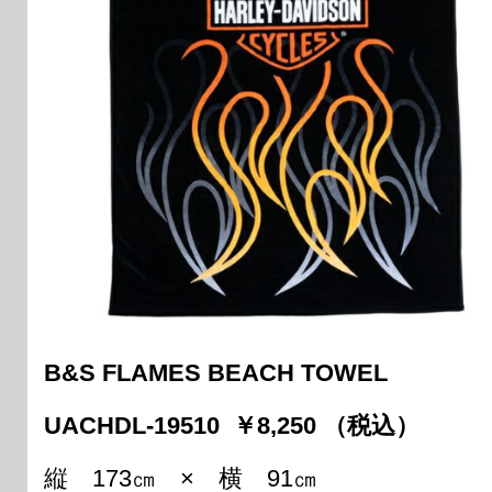
B&S FLAMES BEACH TOWEL
UACHDL-19510 ￥8,250 （税込）
縦 173㎝ × 横 91㎝