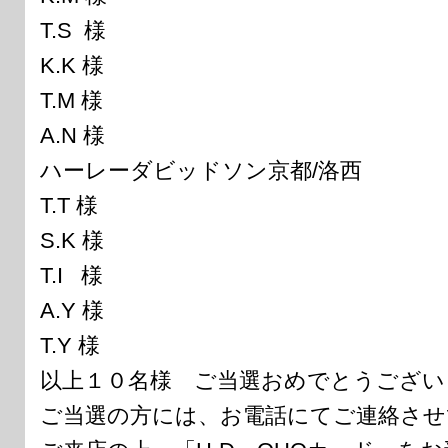
T.S 様
K.K 様
T.M 様
A.N 様
ハーレーダビッドソン京都/洛西
T.T 様
S.K 様
T.I 様
A.Y 様
T.Y 様
以上１０名様 ご当選おめでとうござい
ご当選の方には、お電話にてご連絡させ