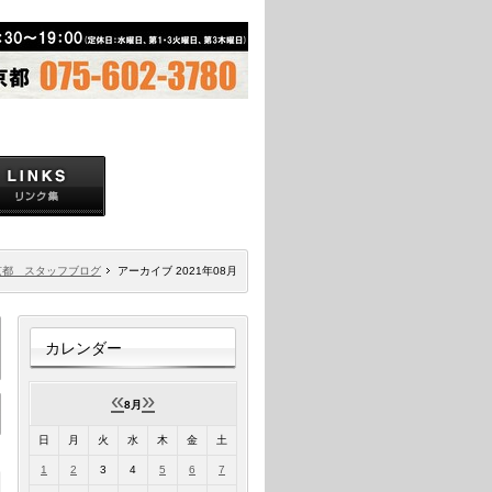
京都 スタッフブログ
アーカイブ 2021年08月
カレンダー
«
»
8月
日
月
火
水
木
金
土
1
2
3
4
5
6
7