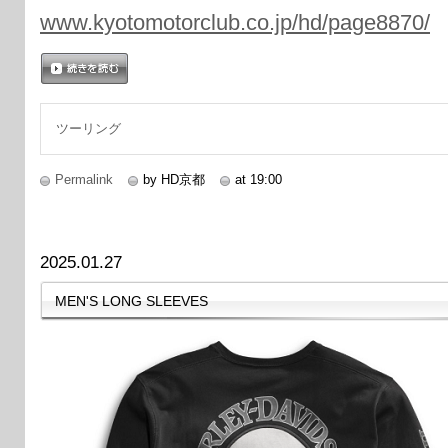
www.kyotomotorclub.co.jp/hd/page8870/
続きを読む
ツーリング
Permalink
by HD京都
at 19:00
2025.01.27
MEN'S LONG SLEEVES