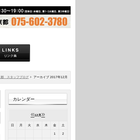
京都 スタッフブログ
アーカイブ 2017年12月
カレンダー
«
»
12月
日
月
火
水
木
金
土
1
2