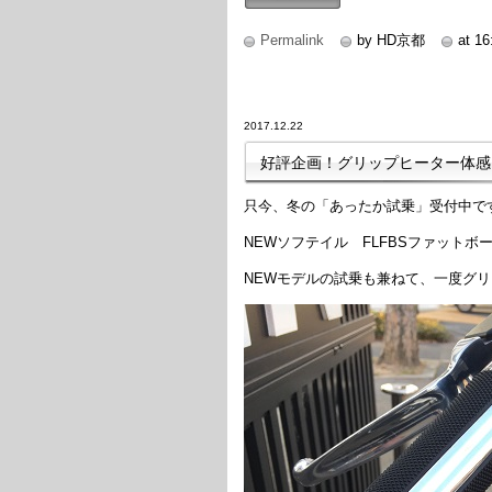
続きを読む
Permalink
by HD京都
at 16
2017.12.22
好評企画！グリップヒーター体感
只今、冬の「あったか試乗」受付中で
NEWソフテイル FLFBSファット
NEWモデルの試乗も兼ねて、一度グ