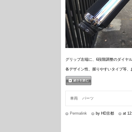
グリップ左端に、6段階調整のダイヤ
各デザイン性、握りやすいタイプ等、
続きを読む
車両
パーツ
Permalink
by HD京都
at 12