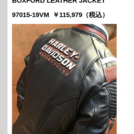
BOXFORD LEATHER JACKET
97015-19VM ￥115,979（税込）