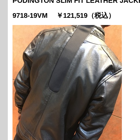
PODINGTON SLIM FIT LEATHER JACK
9718-19VM ￥121,519（税込）