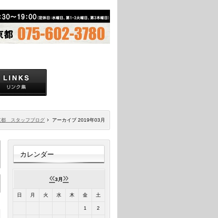
京都 スタッフブログ
アーカイブ 2019年03月
カレンダー
«
»
3月
日
月
火
水
木
金
土
1
2