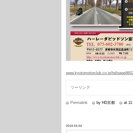
www.kyotomotorclub.co.jp/hd/page860
ツーリング
Permalink
by HD京都
at 11
2019.03.04