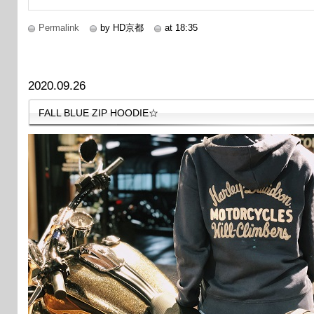
Permalink
by HD京都
at 18:35
2020.09.26
FALL BLUE ZIP HOODIE☆