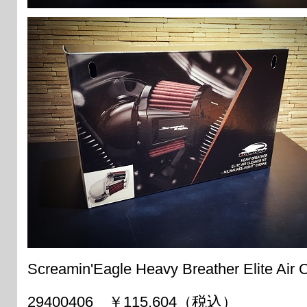
Screamin'Eagle Heavy Breather Elite Air C
29400406 ￥115,604（税込）