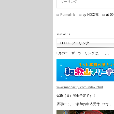
ツーリング
Permalink
by HD京都
at 09
2017.06.12
H.O.G.ツーリング
6月のユーザーツーリングは、、、、
www.marinacity.com/index.html
6/25（日）開催予定です！
店頭にて、ご参加お申込受付中です。