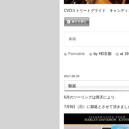
CVOストリートグライド キャンディ
続きを読む
車両
Permalink
by HD京都
at 19
2017.06.25
順延
6月のツーリングは雨天により、
7月9日（日）に順延とさせて頂きまし