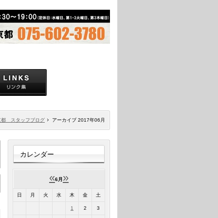
京都 スタッフブログ
アーカイブ 2017年06月
カレンダー
«
»
6月
日
月
火
水
木
金
土
1
2
3