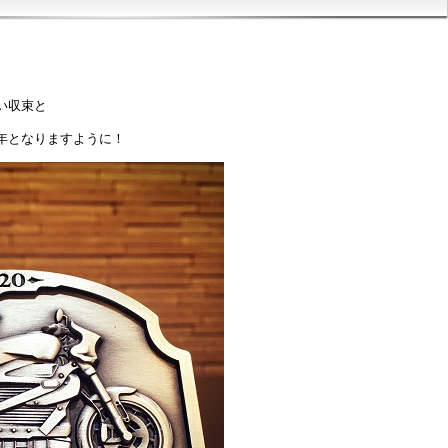
。
い収束と
年となりますように！