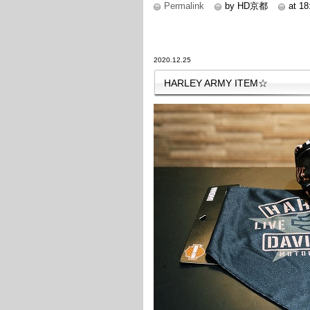
Permalink
by HD京都
at 18
2020.12.25
HARLEY ARMY ITEM☆