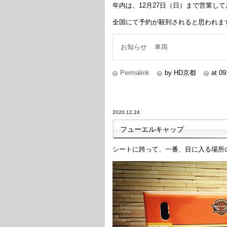
年内は、12月27日（日）まで営業し
全国にて予約が殺到されると思われま
お知らせ
車両
Permalink
by HD京都
at 09
2020.12.24
フューエルキャップ
シートに跨って、一番、目に入る場所