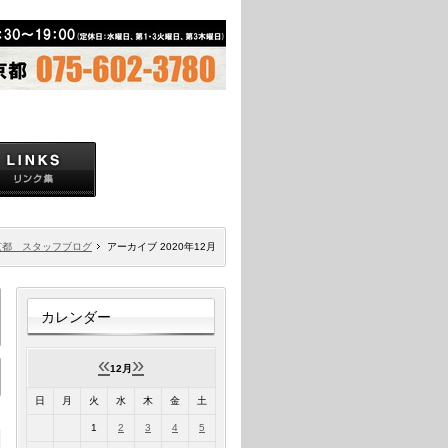
京都 スタッフブログ
アーカイブ 2020年12月
カレンダー
«
»
12月
日
月
火
水
木
金
土
1
2
3
4
5