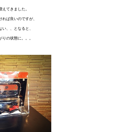
増えてきました。
ければ良いのですが、
ない、、となると、
がりの状態に。。。
。