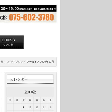
京都 スタッフブログ
アーカイブ 2020年12月
カレンダー
«
»
12月
日
月
火
水
木
金
土
1
2
3
4
5