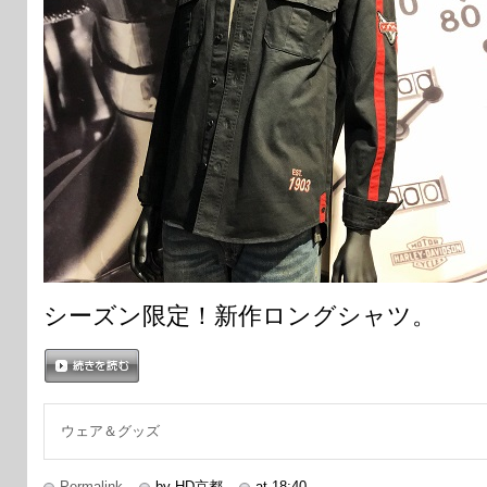
シーズン限定！新作ロングシャツ。
続きを読む
ウェア＆グッズ
Permalink
by HD京都
at 18:40