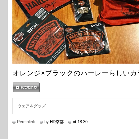
オレンジ×ブラックのハーレーらしいカ
続きを読む
ウェア＆グッズ
Permalink
by HD京都
at 18:30