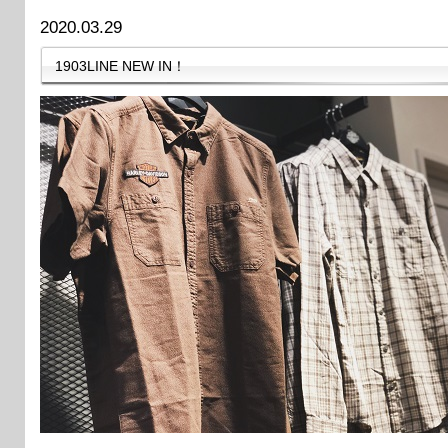
2020.03.29
1903LINE NEW IN！