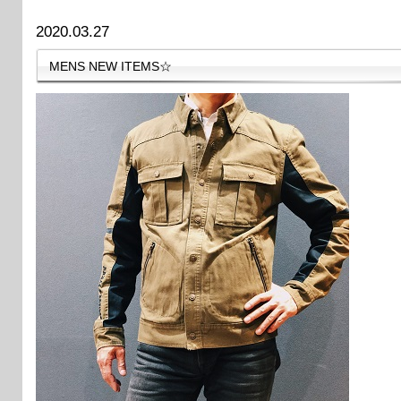
2020.03.27
MENS NEW ITEMS☆