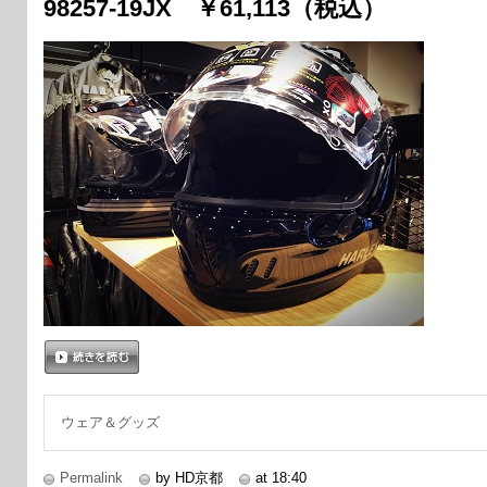
98257-19JX ￥61,113（税込）
続きを読む
ウェア＆グッズ
Permalink
by HD京都
at 18:40