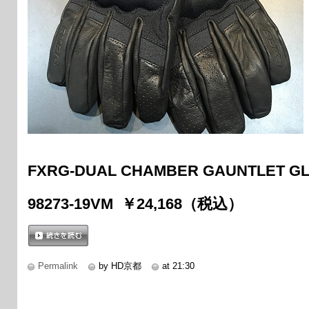
FXRG-DUAL CHAMBER GAUNTLET G
98273-19VM ￥24,168（税込）
続きを読む
Permalink
by HD京都
at 21:30