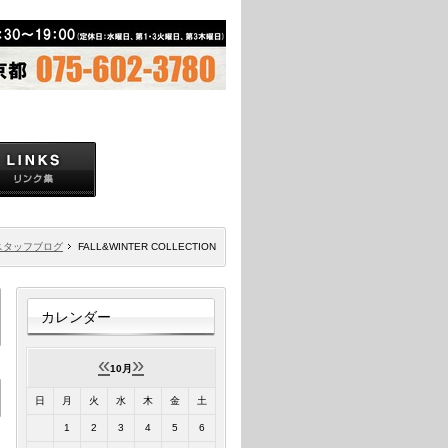
スタッフブログ
FALL&WINTER COLLECTION
カレンダー
«
»
10月
日
月
火
水
木
金
土
1
2
3
4
5
6