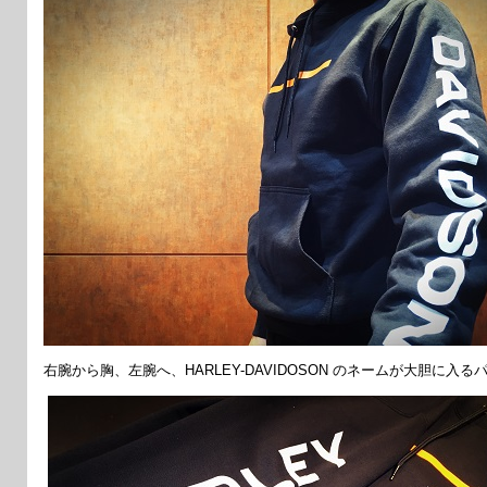
右腕から胸、左腕へ、HARLEY-DAVIDOSON のネームが大胆に入