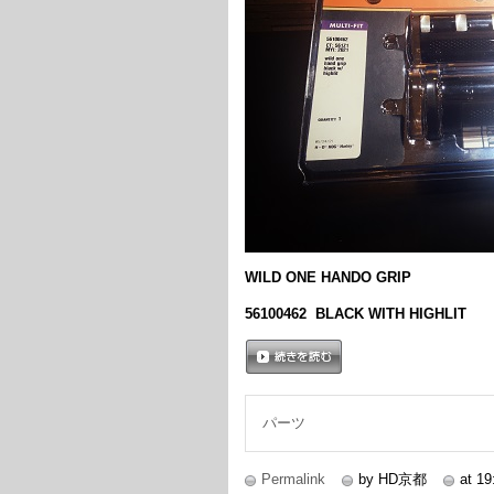
WILD ONE HANDO GRIP
56100462 BLACK WITH HIGHLI
続きを読む
パーツ
Permalink
by HD京都
at 19