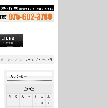
京都 スタッフブログ
アーカイブ 2021年09月
カレンダー
«
»
9月
日
月
火
水
木
金
土
1
2
3
4