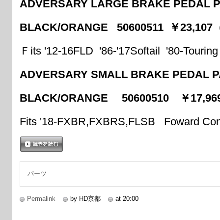
ADVERSARY LARGE BRAKE PEDAL 
BLACK/ORANGE 50600511 ￥23,1
Ｆits '12-16FLD '86-'17Softail '80-Touring
ADVERSARY SMALL BRAKE PEDAL 
BLACK/ORANGE 50600510 ￥17,
Fits '18-FXBR,FXBRS,FLSB Foward Cont
続きを読む
パーツ
Permalink
by HD京都
at 20:00