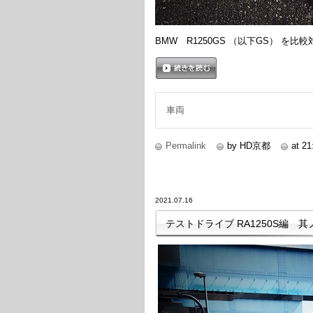
BMW R1250GS （以下GS） を比
続きを読む
車両
Permalink
by HD京都
at 21
2021.07.16
テストドライブ RA1250S編 其