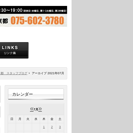
京都 スタッフブログ
アーカイブ 2021年07月
カレンダー
«
»
7月
日
月
火
水
木
金
土
1
2
3