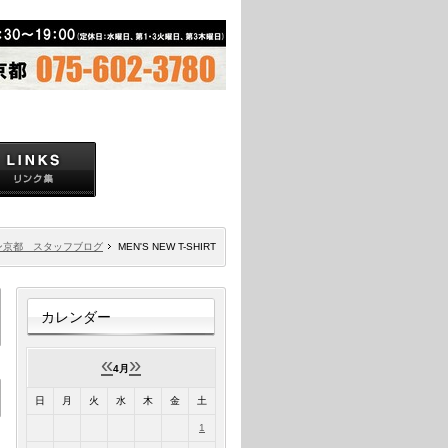
ン京都 スタッフブログ
MEN'S NEW T-SHIRT
カレンダー
«
»
4月
日
月
火
水
木
金
土
1