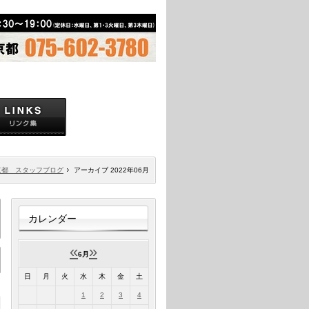
京都 スタッフブログ
アーカイブ 2022年06月
カレンダー
«
»
6月
日
月
火
水
木
金
土
1
2
3
4