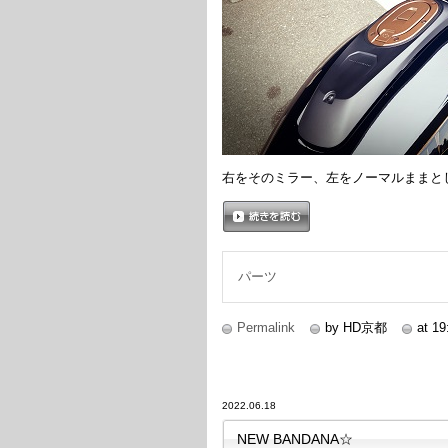
右をそのミラー、左をノーマルままと
続きを読む
パーツ
Permalink
by HD京都
at 19
2022.06.18
NEW BANDANA☆