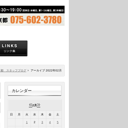
京都 スタッフブログ
アーカイブ 2022年02月
カレンダー
«
»
2月
日
月
火
水
木
金
土
1
2
3
4
5