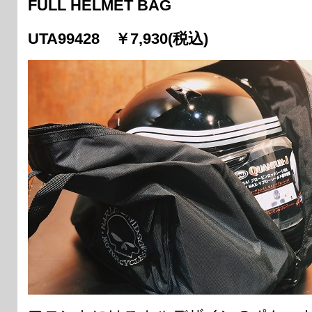
FULL HELMET BAG
UTA99428 ￥7,930(税込)