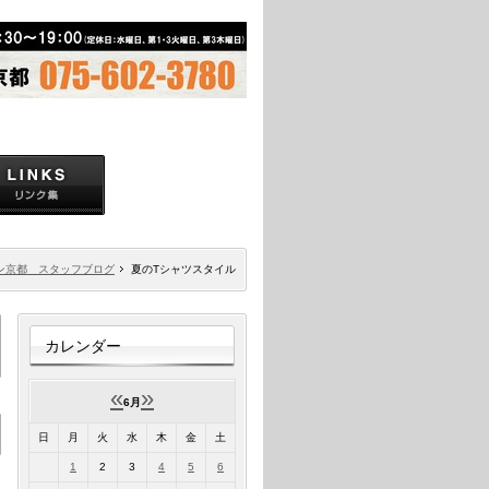
ン京都 スタッフブログ
夏のTシャツスタイル
カレンダー
«
»
6月
日
月
火
水
木
金
土
1
2
3
4
5
6