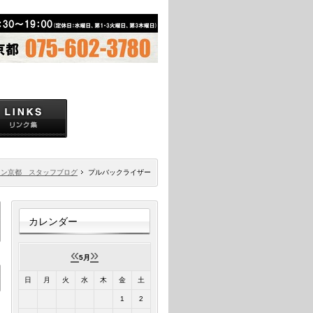
ソン京都 スタッフブログ
プルバックライザー
カレンダー
«
»
5月
日
月
火
水
木
金
土
1
2