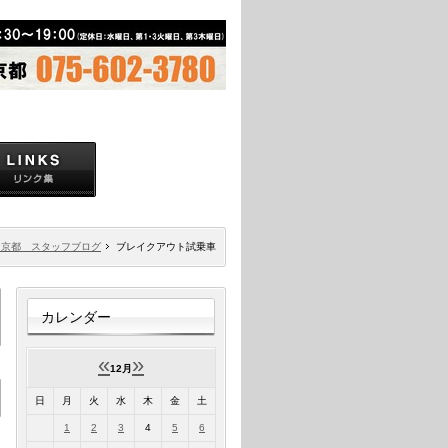
ン京都 スタッフブログ
ブレイクアウト試乗車
カレンダー
«
»
12月
日
月
火
水
木
金
土
1
2
3
4
5
6