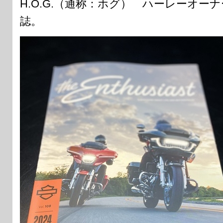
H.O.G.（通称：ホグ） ハーレーオー
誌。