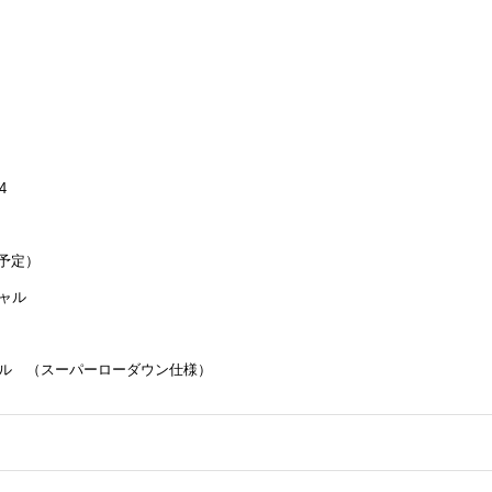
4
日予定）
シャル
シャル （スーパーローダウン仕様）