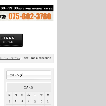
都 スタッフブログ
FEEL THE DIFFELENCE
カレンダー
«
»
9月
日
月
火
水
木
金
土
1
2
3
4
5
6
7