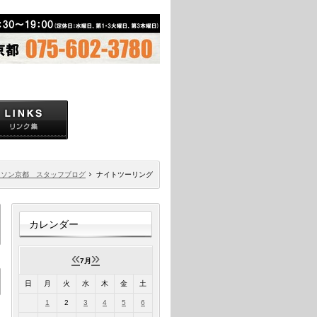
ドソン京都 スタッフブログ
ナイトツーリング
カレンダー
«
»
7月
日
月
火
水
木
金
土
1
2
3
4
5
6