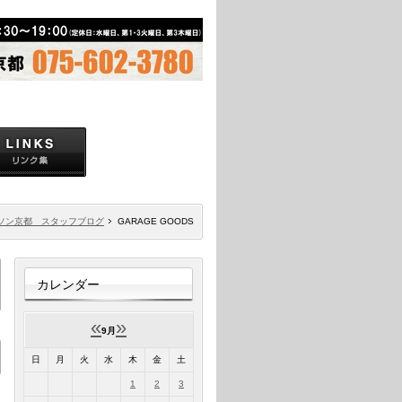
ソン京都 スタッフブログ
GARAGE GOODS
カレンダー
«
»
9月
日
月
火
水
木
金
土
1
2
3