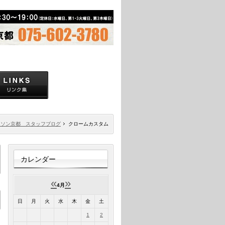
ドソン京都 スタッフブログ
クロームカスタム
カレンダー
«
»
4月
日
月
火
水
木
金
土
1
2