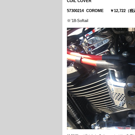
COIL COVER
57300214 COROME ￥12,722（
※’18-Softail