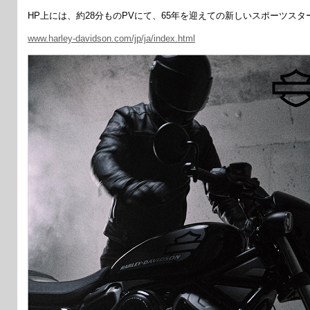
HP上には、約28分ものPVにて、65年を迎えての新しいスポーツス
www.harley-davidson.com/jp/ja/index.html