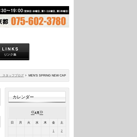
 スタッフブログ
MEN'S SPRING NEW CAP
カレンダー
«
»
4月
日
月
火
水
木
金
土
1
2