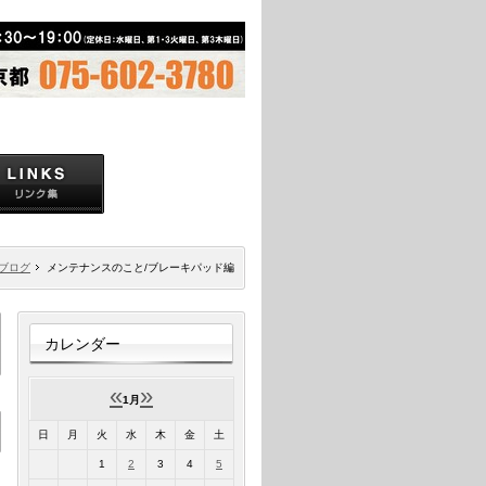
ブログ
メンテナンスのこと/ブレーキパッド編
カレンダー
«
»
1月
日
月
火
水
木
金
土
1
2
3
4
5