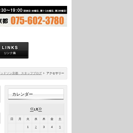
ビッドソン京都 スタッフブログ
アクセサリー
カレンダー
«
»
1月
日
月
火
水
木
金
土
1
2
3
4
5