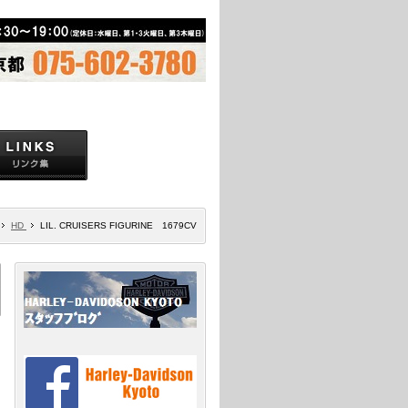
HD
LIL. CRUISERS FIGURINE 1679CV
）