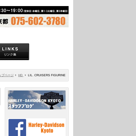
ップページ
HD
LIL. CRUISERS FIGURINE
）