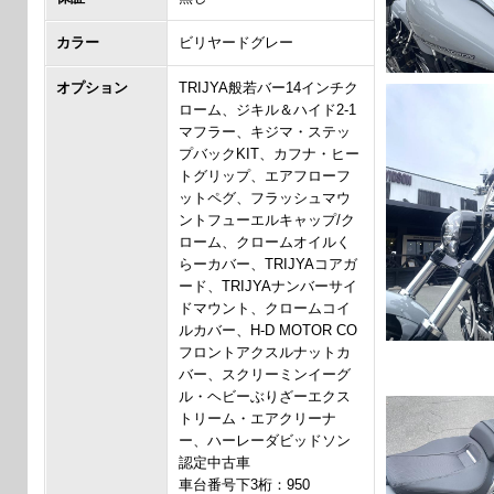
カラー
ビリヤードグレー
オプション
TRIJYA般若バー14インチク
ローム、ジキル＆ハイド2-1
マフラー、キジマ・ステッ
プバックKIT、カフナ・ヒー
トグリップ、エアフローフ
ットペグ、フラッシュマウ
ントフューエルキャップ/ク
ローム、クロームオイルく
らーカバー、TRIJYAコアガ
ード、TRIJYAナンバーサイ
ドマウント、クロームコイ
ルカバー、H-D MOTOR CO
フロントアクスルナットカ
バー、スクリーミンイーグ
ル・ヘビーぶりざーエクス
トリーム・エアクリーナ
ー、ハーレーダビッドソン
認定中古車
車台番号下3桁：950