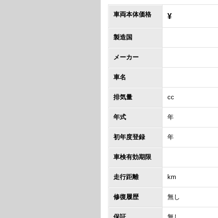
車両本体価格
¥
製造国
メーカー
車名
排気量
cc
年式
年
初年度登録
年
車検有効期限
走行距離
km
修復履歴
無し
保証
無し