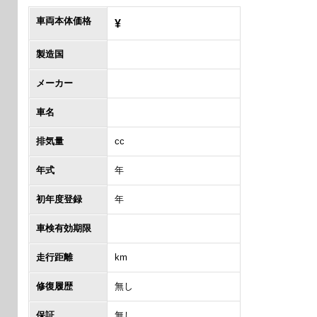
車両本体価格
¥
製造国
メーカー
車名
排気量
cc
年式
年
初年度登録
年
車検有効期限
走行距離
km
修復履歴
無し
保証
無し