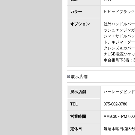
カラー
ビビッドブラッ
オプション
社外ハンドルバー
ッシュエンジンガ
ジマ・サドルバッ
ト、キジマ・ダー
クレンズ＆カバー
ナUSB電源ソケ
車台番号下3桁：3
展示店舗
展示店舗
ハーレーダビッド
TEL
075-602-3780
営業時間
AM9:30～PM7:00
定休日
毎週水曜日/第3