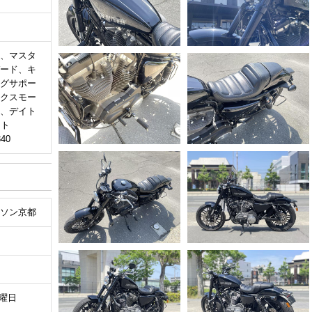
ク
、マスタ
ード、キ
グサポー
クスモー
、デイト
ット
40
ソン京都
火曜日