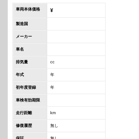
車両本体価格
¥
製造国
メーカー
車名
排気量
cc
年式
年
初年度登録
年
車検有効期限
走行距離
km
修復履歴
無し
保証
無し