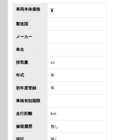
車両本体価格
¥
製造国
メーカー
車名
排気量
cc
年式
年
初年度登録
年
車検有効期限
走行距離
km
修復履歴
無し
保証
無し