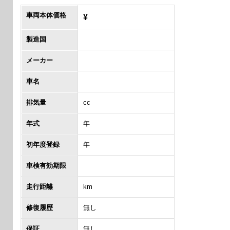
車両本体価格
¥
製造国
メーカー
車名
排気量
cc
年式
年
初年度登録
年
車検有効期限
走行距離
km
修復履歴
無し
保証
無し