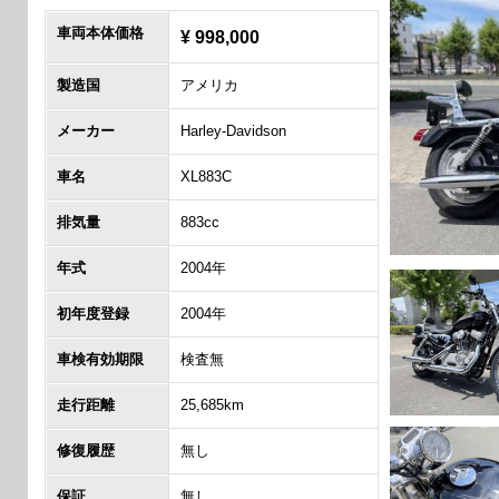
車両本体価格
¥ 998,000
製造国
アメリカ
メーカー
Harley-Davidson
車名
XL883C
排気量
883cc
年式
2004年
初年度登録
2004年
車検有効期限
検査無
走行距離
25,685km
修復履歴
無し
保証
無し