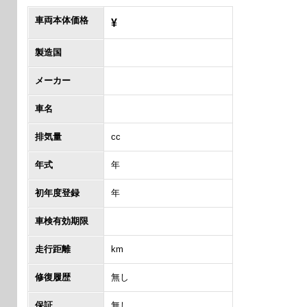
車両本体価格
¥
製造国
メーカー
車名
排気量
cc
年式
年
初年度登録
年
車検有効期限
走行距離
km
修復履歴
無し
保証
無し